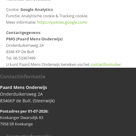
Cookie:
Google Analytics
Functie: Analytische cookie & Tracking cookie.
Meer informatie:
https://policies.google.com/
Contactgegevens
:
PMO (Paard Mens Onderwijs)
Onderduikersweg 2A
8346 KP De Bult
Tel. 06-53367499
U kunt Paard Mens Onderwijs bereiken via het
contactformulier
.
Contactinformatie
Paard Mens Onderwijs
Onderduikersweg 2A
8346KP de Bult, (Steenwijk)
Postadres per 01-07-2026:
Koekanger Dwarsdijk 83
7958 SR Koekange